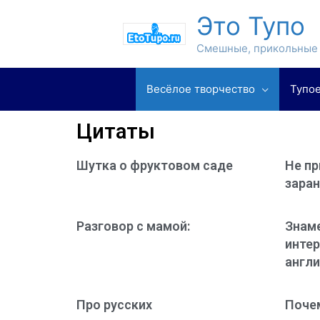
Это Тупо
Смешные, прикольные 
Весёлое творчество
Тупое
Цитаты
Шутка о фруктовом саде
Не пр
заран
Разговор с мамой:
Знам
интер
англи
Про русских
Поче