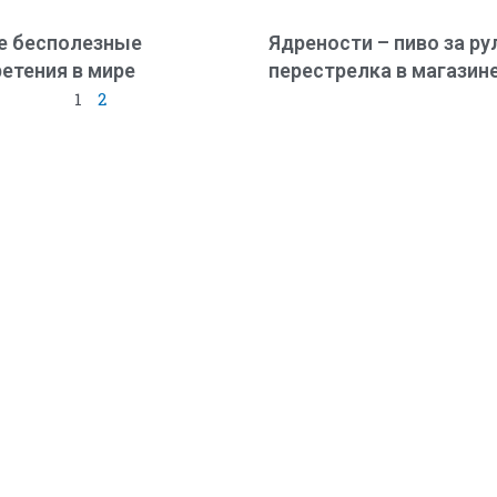
е бесполезные
Ядрености – пиво за ру
етения в мире
перестрелка в магазин
1
2