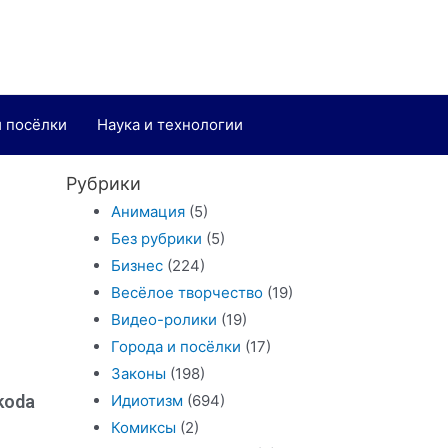
и посёлки
Наука и технологии
Рубрики
Анимация
(5)
Без рубрики
(5)
Бизнес
(224)
Весёлое творчество
(19)
Видео-ролики
(19)
Города и посёлки
(17)
Законы
(198)
koda
Идиотизм
(694)
Комиксы
(2)