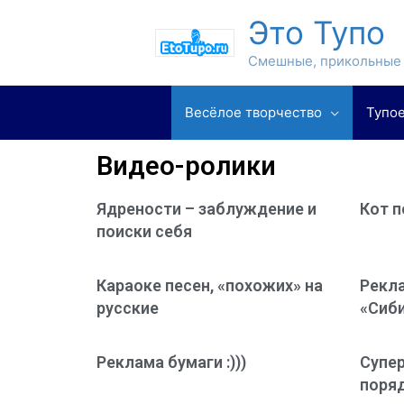
Это Тупо
Смешные, прикольные 
Весёлое творчество
Тупое
Видео-ролики
Ядрености – заблуждение и
Кот п
поиски себя
Караоке песен, «похожих» на
Рекл
русские
«Сиби
Реклама бумаги :)))
Супе
поря