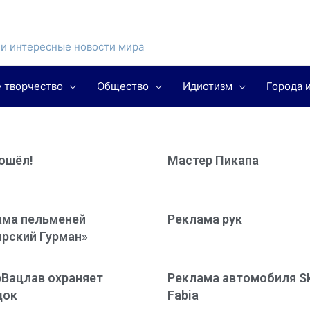
и интересные новости мира
 творчество
Общество
Идиотизм
Города 
ошёл!
Мастер Пикапа
ама пельменей
Реклама рук
рский Гурман»
рВацлав охраняет
Реклама автомобиля S
док
Fabia