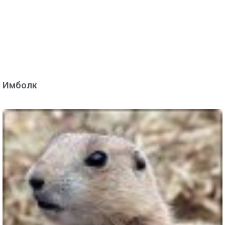
Имболк