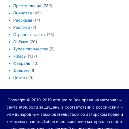
Преступления
(789)
Пьянства
(95)
Рассказы
(14)
Реклама
(7)
Странные факты
(73)
Съёмки
(20)
Тупое творчество
(5)
Ужасы
(137)
Февраль
(10)
Фильмы
(6)
Цитаты
(9)
Copyright © 2010-2019 etotupo.ru Все права на материалы
сайта etotupo.ru защищены в соответствии с российским и
международным законодательством об авторском праве и
смежных правах. Любое использование материалов сайта
допускается только с ссылкой на источник авторского