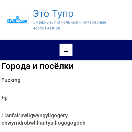
Это Тупо
Смешные, прикольные и интересные
новости мира
Города и посёлки
Fucking
Яр
Llanfairpwllgwyngyllgogery
chwyrndrobwllllantysiliogogogoch