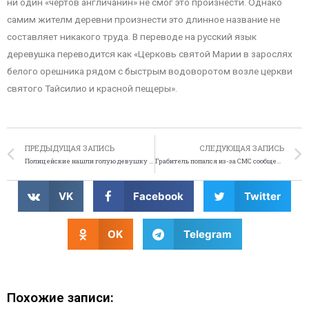
ни один «чертов англичанин» не смог это произнести. Однако
самим жителм деревни произнести это длинное название не
составляет никакого труда. В переводе на русский язык
деревушка переводится как «Церковь святой Марии в зарослях
белого орешника рядом с быстрым водоворотом возле церкви
святого Тайсилио и красной пещеры».
ПРЕДЫДУЩАЯ ЗАПИСЬ
СЛЕДУЮЩАЯ ЗАПИСЬ
Полицейские нашли голую девушку на месте аварии
Грабитель попался из-за СМС сообщения
VK
Facebook
Twitter
OK
Telegram
Похожие записи: