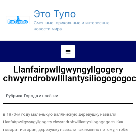
Это Тупо
Смешные, прикольные и интересные
новости мира
Llanfairpwllgwyngyllgogery
chwyrndrobwllllantysiliogogogo
Рубрика:
Города и посёлки
в 1870-м году маленькую валлийскую деревушку назвали
Llanfairpwllgwyngyllgogery chwyrndrobwllllantysiliogogogoch. Как
говорит история, деревушку назвали так именно потому, чтобы