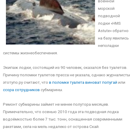
военной
морской
подводной
лодки «HMS
Astute» обратно
на базу явились
неполадки
системы жизнеобеспечения.
Экипаж лодки, состоящий из 90 человек, оказался без туалетов.
Причину поломки туалетов пресса не указала, однако журналисты
этотупо.ру считают, что
в поломке туалета виноват попугай
или
ссора сотрудников
субмарины.
Ремонт субмарины займет не менее полутора месяцев.
Примечательно, что осенью 2010 года эта подводная лодка
водоёмкостью более 7 тыс. тонн, оснащенная современными
ракетами, села на мель недалеко от острова Скай.