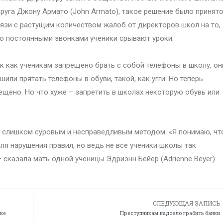
руга Джону Армато (John Armato), такое решение было принято
язи с растущим количеством жалоб от директоров школ на то,
о постоянными звонками ученики срывают уроки.
к как ученикам запрещено брать с собой телефоны в школу, он
шили прятать телефоны в обуви, такой, как угги. Но теперь
ещено. Но что хуже – запретить в школах некоторую обувь или
ся слишком суровым и несправедливым методом. «Я понимаю, чт
ля нарушения правил, но ведь не все ученики школы так
 сказала мать одной ученицы Эдриэнн Бейер (Adrienne Beyer).
СЛЕДУЮЩАЯ ЗАПИСЬ
ике
Преступникам надоело грабить банки