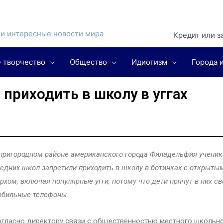
и интересные новости мира
Кредит или
з
 творчество
Общество
Идиотизм
Города 
приходить в школу в уггах
пригородном районе американского города Филадельфия учени
едних школ запретили приходить в школу в ботинках с открыты
рхом, включая популярные угги, потому что дети прячут в них св
обильные телефоны.
гласно директору связи с общественностью местного школьн