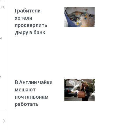
 в
Грабители
хотели
просверлить
дыру в банк
и
о
В Англии чайки
мешают
почтальонам
работать