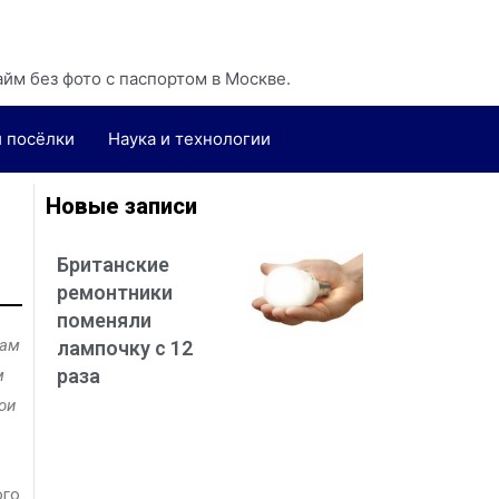
айм без фото с паспортом
в Москве.
и посёлки
Наука и технологии
Новые записи
Британские
ремонтники
поменяли
кам
лампочку с 12
раза
м
ои
ого