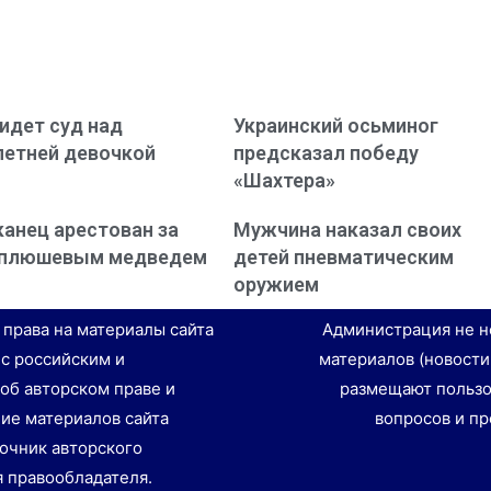
идет суд над
Украинский осьминог
етней девочкой
предсказал победу
«Шахтера»
анец арестован за
Мужчина наказал своих
с плюшевым медведем
детей пневматическим
оружием
е права на материалы сайта
Администрация не н
 с российским и
материалов (новости
об авторском праве и
размещают пользо
ие материалов сайта
вопросов и пр
точник авторского
я правообладателя.