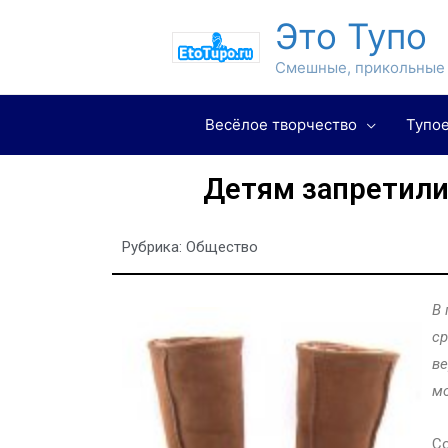
Это Тупо
Смешные, прикольные 
Весёлое творчество
Тупое
Детям запретили 
Рубрика:
Общество
В 
ср
ве
м
Со