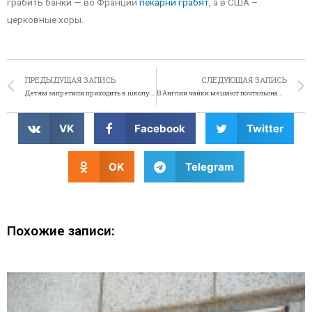
грабить банки — во Франции
пекарни грабят
, а в США –
церковные хоры.
ПРЕДЫДУЩАЯ ЗАПИСЬ
СЛЕДУЮЩАЯ ЗАПИСЬ
Детям запретили приходить в школу в уггах
В Англии чайки мешают почтальонам работать
VK
Facebook
Twitter
OK
Telegram
Похожие записи: