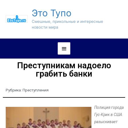
Это Тупо
Смешные, прикольные и интересные
новости мира
Преступникам надоело
грабить банки
Рубрика:
Преступления
Полиция города
Гус-Крик в США
разыскивает