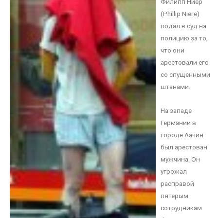
Филипп Ниер
(Phillip Niere)
подал в суд на
полицию за то,
что они
арестовали его
со спущенными
штанами.
На западе
Германии в
городе Аачин
был арестован
мужчина. Он
угрожал
расправой
пятерым
сотрудникам