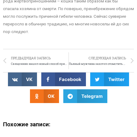
рода жертвоприношением – кошка таким образом как бы
спасала хозяина от смерти. По поверью, пренебрежение обрядом
могло послужить причиной гибели человека. Сейчас суеверие
переросло в обычную традицию, но многие новоселы ей до сих
пор следуют.
ПРЕДЫДУЩАЯ ЗАПИСЬ
СЛЕДУЮЩАЯ ЗАПИСЬ
Священник нашел новый способ привлекать людей в церковь
Пьяный мужчина захотел отомстить ресторану Макдоналдс
VK
Facebook
Twitter
OK
Telegram
Похожие записи: