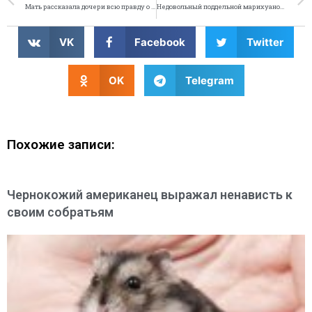
Мать рассказала дочери всю правду о героине
Недовольный поддельной марихуаной американец подал жалобу в полицию
VK
Facebook
Twitter
OK
Telegram
Похожие записи:
Чернокожий американец выражал ненависть к
своим собратьям