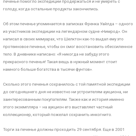
печенье помогло экспедиции продержаться и не умереть с
голоду, когда остальные продукты закончились.
Об этом печенье упоминается в записках Френка Уайлда – одного
из участников экспедиции на легендарном судне «Нимрод». Он
написал в своих мемуарах, что Шелктон как-то выдал ему это
протеиновое печенье, чтобы он смог восстановить обессиленное
тело. В дневнике написано: «Я никогда не забуду этого
прекрасного печенья! Такая вещь в нужный момент стоит
намного больше богатства в тысячи фунтов».
Сколько этого печенья сохранилось с той памятной экспедиции
до сегодняшнего дня не известно ни устроителям аукциона, ни
заинтересованным покупателям. Также как и история именно
этого экземпляра – на аукцион его выставляет частный
коллекционер, который пожелал сохранить инкогнито.
Торги за печенье должны проходить 29 сентября. Еще в 2001