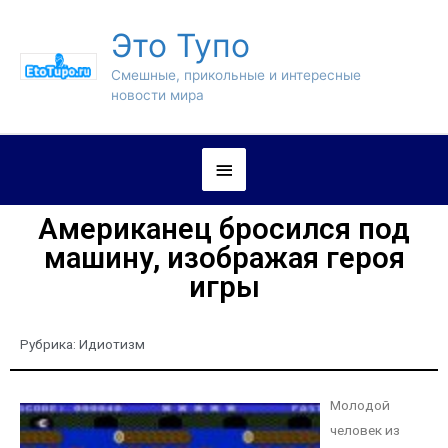
Это Тупо
Смешные, прикольные и интересные
новости мира
Американец бросился под
машину, изображая героя
игры
Рубрика:
Идиотизм
Молодой
человек из