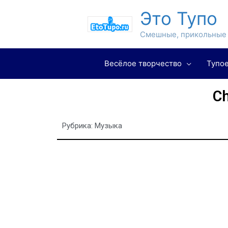
Это Тупо
Смешные, прикольные 
Весёлое творчество
Тупое
Ch
Рубрика:
Музыка