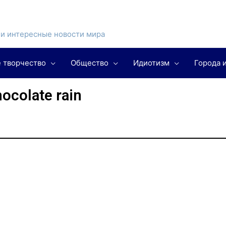
и интересные новости мира
 творчество
Общество
Идиотизм
Города 
ocolate rain