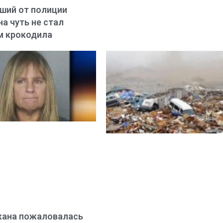
ший от полиции
а чуть не стал
м крокодила
кана пожаловалась