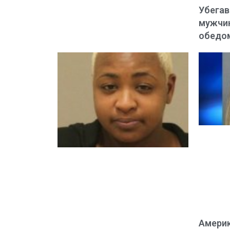
Убегав
мужчин
обедо
Амери