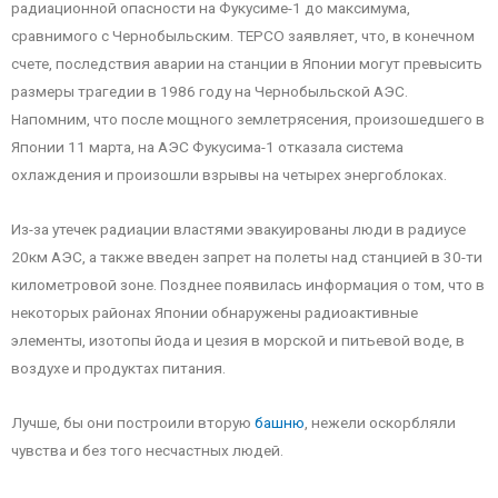
радиационной опасности на Фукусиме-1 до максимума,
сравнимого с Чернобыльским. ТЕРСО заявляет, что, в конечном
счете, последствия аварии на станции в Японии могут превысить
размеры трагедии в 1986 году на Чернобыльской АЭС.
Напомним, что после мощного землетрясения, произошедшего в
Японии 11 марта, на АЭС Фукусима-1 отказала система
охлаждения и произошли взрывы на четырех энергоблоках.
Из-за утечек радиации властями эвакуированы люди в радиусе
20км АЭС, а также введен запрет на полеты над станцией в 30-ти
километровой зоне. Позднее появилась информация о том, что в
некоторых районах Японии обнаружены радиоактивные
элементы, изотопы йода и цезия в морской и питьевой воде, в
воздухе и продуктах питания.
Лучше, бы они построили вторую
башню
, нежели оскорбляли
чувства и без того несчастных людей.