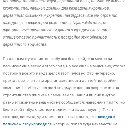
непосредственно настоящей деревянной избы, на участке имелся
курятник, специальные домики для разведения кроликов,
деревянная скамейка и укрепленная терраса. Все эти строения
находятся на территории компании Latvijas valsts mezi, но
официальные представители данного юридического лица
отрицают свою причастность к постройке этих образцов
деревянного зодчества.
По данным журналистов, избушка была найдена местным
лесником еще весной этого года, но все еще не выяснено, кто же
построил все это и куда делся этот человек. Это интересно,
прежде всего, с точки зрения законности данной постройки,
компания Latvijas valsts mezi никому не давала разрешения на
строительство жилья на своей земле. Нашли ли они внутри
разные пикантные вещички не сообщается, наверняка там точно
был какой-нибудь костюм ведьмочки на хэллоуин :). Такая
находка, конечно, удивляет, но не так сильно, как
находка в
польском лесу крокодила
, который попал туда неизвестным