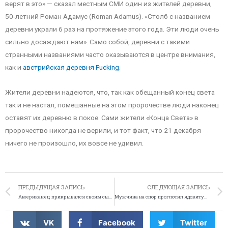
верят в это» — сказал местным СМИ один из жителей деревни,
50-летний Роман Адамус (Roman Adamus). «Столб с названием
деревни украли 6 раз на протяжение этого года. Эти люди очень
сильно досаждают нам». Само собой, деревни с такими
странными названиями часто оказываются в центре внимания,
как и
австрийская деревня Fucking
.
Жители деревни надеются, что, так как обещанный конец света
так и не настал, помешанные на этом пророчестве люди наконец
оставят их деревню в покое. Сами жители «Конца Света» в
пророчество никогда не верили, и тот факт, что 21 декабря
ничего не произошло, их вовсе не удивил.
ПРЕДЫДУЩАЯ ЗАПИСЬ
СЛЕДУЮЩАЯ ЗАПИСЬ
Американец прикрывался своим сыном от полицейских
Мужчина на спор проглотил ядовитую змею
VK
Facebook
Twitter