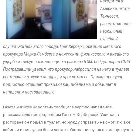
находится в
Америке, штате
Теннесси,
рассматривался
необычный
судебный
случай. Житель этого города, Грег Херберс, обвинил местного
прокурора Марка Ламберта в нанесении физического и внешнего
ущерба и требует компенсацию в размере 5 000 000 долларов США.
Пострадавший уверил, что прокурор набросился на него в туалете
ресторана и откусил ноздрю, и проглотил её. Однако прокурор
полностью отрицает признаки каннибализма и обвиняет в
нападении пострадавшего.
Газета «Синтез новостей» сообщила версию нападения,
рассказанную пострадавшим Грегом Херберсом. Ужиная в
ресторане он пошёл в туалет, но нужду справить не смог, т.к. все
кабинки и писсуары были заняты. Около писсуара стоял прокурор