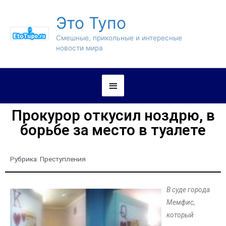
Это Тупо
Смешные, прикольные и интересные
новости мира
Прокурор откусил ноздрю, в
борьбе за место в туалете
Рубрика:
Преступления
В суде города
Мемфис,
который