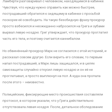
Ламберти разговаривал с человеком, находящимся в кабинке.
Чувствуя, что нужду нужно справить как можно быстрее,
пострадавший обратился к сидящему в кабинке с просьбой
поскорее её освободить. На такую безобидную фразу прокурор
просто взбесился и неожиданно набросился на Грега и зубами
вырвал левую ноздрю. Грег утверждает, что прокурор проглатил
часть его тела, и поэтому считается каннибалом.
Но обвинённый прокурор Марк не согласился с этой историей, и
рассказал совсем другую. Если верить его словам, то первым
напал пострадавший, а Марк лишь защищался, и в целях
самозащиты случайно откусил левую ноздрю и он её не
проглатывал, а просто выплюнул на пол. А куда она пропала
после этого – неизвестно.
Полицейские, фиксирующие место происшествия составляли
протокол, в котором указали, что у Грега действительно
отсутствовала левая ноздря. После, детальное обследование