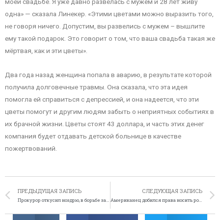
моей свадьбе. Я уже давно развелась с мужем и 28 лет живу
одна» — сказала Линекер. «Этими цветами можно выразить того,
не говоря ничего. Допустим, вы развелись с мужем – вышлите
ему такой подарок. Это говорит о том, что ваша свадьба такая же
мёртвая, как и эти цветы».
Два года назад женщина попала в аварию, в результате которой
получила долговечные травмы. Она сказала, что эта идея
помогла ей справиться с депрессией, и она надеется, что эти
цветы помогут и другим людям забыть о неприятных событиях в
их брачной жизни. Цветы стоят 43 доллара, и часть этих денег
компания будет отдавать детской больнице в качестве
пожертвований.
ПРЕДЫДУЩАЯ ЗАПИСЬ
СЛЕДУЮЩАЯ ЗАПИСЬ
Прокурор откусил ноздрю, в борьбе за место в туалете
Американец добился права носить рога на официальных фотографиях