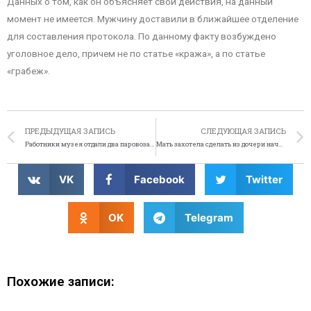
Данных о том, как он объясняет свои действия, на данный
момент не имеется. Мужчину доставили в ближайшее отделение
для составления протокола. По данному факту возбуждено
уголовное дело, причем не по статье «кража», а по статье
«грабеж».
ПРЕДЫДУЩАЯ ЗАПИСЬ
СЛЕДУЮЩАЯ ЗАПИСЬ
Работники музея отдали два паровоза не тому человеку
Мать захотела сделать из дочери начинающего преступника
VK
Facebook
Twitter
OK
Telegram
Похожие записи: