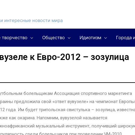
и интересные новости мира
 творчество
Общество
Идиотизм
Города 
вузеле к Евро-2012 – зозулица
утбольным болельщикам Ассоциация спортивного маркетинга
раины предложила свой «ответ вувузеле» на чемпионат Европы
12 года. Им будет трипольская свистулька – зозулица, известн
кже как окарина. Напомним, вувузелой называется
жноафриканский музыкальный инструмент, получивший широку
пулярность среди болельщиков при проведении ЧМ-2010.