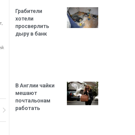
Грабители
хотели
т,
просверлить
дыру в банк
ей.
В Англии чайки
мешают
почтальонам
работать