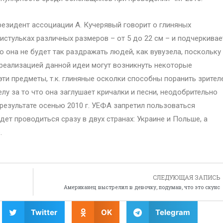
езидент ассоциации А. Кучерявый говорит о глиняных
истульках различных размеров – от 5 до 22 см – и подчеркивае
о она не будет так раздражать людей, как вувузела, поскольку
 реализацией данной идеи могут возникнуть некоторые
эти предметы, т.к. глиняные осколки способны поранить зрител
у за то что она заглушает кричалки и песни, неодобрительно
 результате осенью 2010 г. УЕФА запретил пользоваться
дет проводиться сразу в двух странах: Украине и Польше, а
.
СЛЕДУЮЩАЯ ЗАПИСЬ
Американец выстрелил в девочку, подумав, что это скунс
Twitter
OK
Telegram