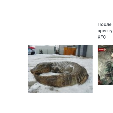
После 
престу
KFC