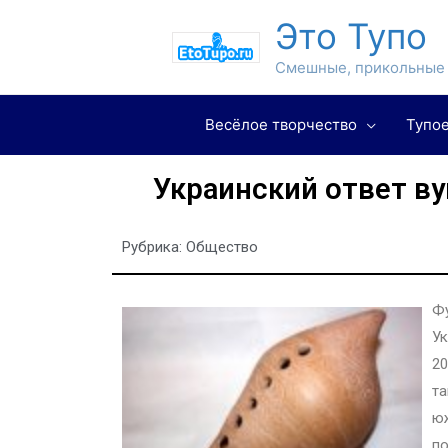
Это Тупо
Смешные, прикольные 
Весёлое творчество
Тупое
Украинский ответ ву
Рубрика:
Общество
Ф
Ук
20
та
ю
по