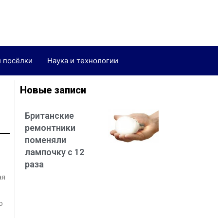
и посёлки
Наука и технологии
Новые записи
Британские
ремонтники
поменяли
лампочку с 12
раза
ая
ю