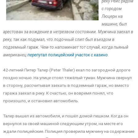
реку Рёйс рядом
с городом
Люцерн на
машине, был
арестован за вождение в нетрезвом состоянии. Мужчина заехал в
реку, так как подумал, что лодочный слип был въездом в
подземный гараж. Чем-то напоминает тот случай, когда пьяный
американец
перепутал полицейский участок с казино
.
42-летний Питер Талер (Peter Thaler) ехал по загородной дороге
поздно ночью. На улице стоял тяжёлый туман. Мужчина свернул
в сторону, рассчитывая заехать в подземный гараж, но вместо
гаража заехал в реку. К счастью, он вовремя понял, что
произошло, и остановил автомобиль.
Талер вышел из автомобиля, и пошёл домой пешком. Когда он
вернулся за своей машиной следующим утром, на месте его
ждали полицейские. Полиция проверила мужчину на содержание