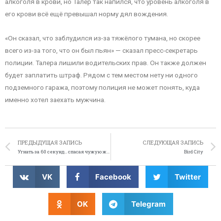
алкоголя в крови, но Талер так напился, что уровень алкоголя в
его крови всё ещё превышал норму дял вождения.
«Он сказал, что заблудился из-за тяжёлого тумана, но скорее
всего из-за того, что он был пьян» — сказал пресс-секретарь
полиции. Талера лишили водительских прав. Он также должен
будет заплатить штраф. Рядом с тем местом нету ни одного
подземного гаража, поэтому полиция не может понять, куда
именно хотел заехать мужчина.
ПРЕДЫДУЩАЯ ЗАПИСЬ
СЛЕДУЮЩАЯ ЗАПИСЬ
Угнать за 60 секунд… спасая чужую жизнь
Bird City
VK
Facebook
Twitter
OK
Telegram