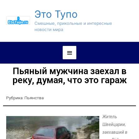
Это Тупо
Смешные, прикольные и интересные
новости мира
Пьяный мужчина заехал в
реку, думая, что это гараж
Рубрика:
Пьянства
Житель
Швейцарии,
заехавший в