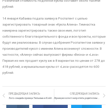
Розничная стоимость подобной куклы составит около тысячи
рублей.
14 января Кабаева подала заявку в Роспатент с целью
зарегистрировать товарный знак «Кукла Алина». Гимнастка
намерена зарегистрировать также свое имя, логотип
собственного благотворительного фонда и все проекты, которые
будут им реализованы. В случае одобрения Роспатентом заявки у
производителей кукол с именем Алина возникнут сложности. В
частности, «Алину» сейчас выпускают фирмы «Весна» и «Lava».
Первая из них продает куклу аж в 8 вариантах по ценам от 278 до
418 рублей, а музыкальные куклы от «Lava» расходятся по 600
рублей.
ПРЕДЫДУЩАЯ ЗАПИСЬ
СЛЕДУЮЩАЯ ЗАПИСЬ
Лего-свадьба принца Уильяма и Кейт Миддлтон
Франция хочет запретить родителям шлёпать детей по попе