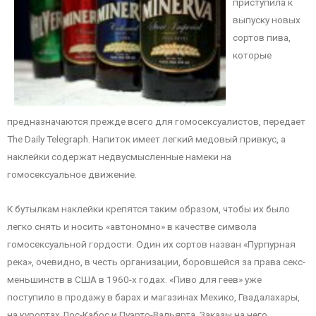
приступила к
выпуску новых
сортов пива,
которые
предназначаются прежде всего для гомосексуалистов, передает
The Daily Telegraph. Напиток имеет легкий медовый привкус, а
наклейки содержат недвусмысленные намеки на
гомосексуальное движение.
К бутылкам наклейки крепятся таким образом, чтобы их было
легко снять и носить «автономно» в качестве символа
гомосексуальной гордости. Один их сортов назван «Пурпурная
река», очевидно, в честь организации, боровшейся за права секс-
меньшинств в США в 1960-х годах. «Пиво для геев» уже
поступило в продажу в барах и магазинах Мехико, Гвадалахары,
на курортах Лос-Кабос и Пуэрто-Вальярта. Заказы на него