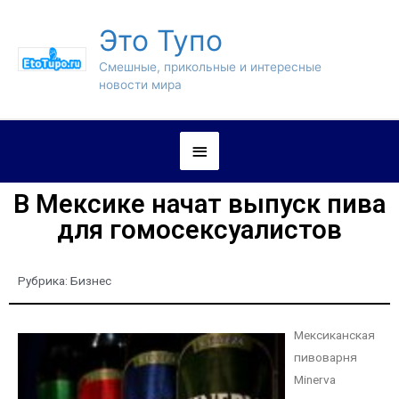
Это Тупо
Смешные, прикольные и интересные
новости мира
В Мексике начат выпуск пива
для гомосексуалистов
Рубрика:
Бизнес
Мексиканская
пивоварня
Minerva