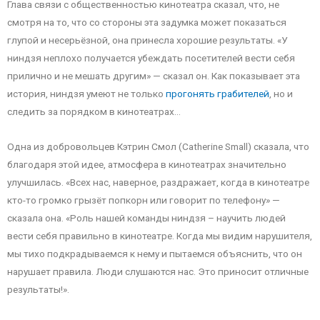
Глава связи с общественностью кинотеатра сказал, что, не
смотря на то, что со стороны эта задумка может показаться
глупой и несерьёзной, она принесла хорошие результаты. «У
ниндзя неплохо получается убеждать посетителей вести себя
прилично и не мешать другим» — сказал он. Как показывает эта
история, ниндзя умеют не только
прогонять грабителей
, но и
следить за порядком в кинотеатрах…
Одна из добровольцев Кэтрин Смол (Catherine Small) сказала, что
благодаря этой идее, атмосфера в кинотеатрах значительно
улучшилась. «Всех нас, наверное, раздражает, когда в кинотеатре
кто-то громко грызёт попкорн или говорит по телефону» —
сказала она. «Роль нашей команды ниндзя – научить людей
вести себя правильно в кинотеатре. Когда мы видим нарушителя,
мы тихо подкрадываемся к нему и пытаемся объяснить, что он
нарушает правила. Люди слушаются нас. Это приносит отличные
результаты!».