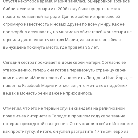
Спустя некоторое время, Мария занялась оцифровкой архивов
библиотеки монастыря и в 2008 году была представлена к
правительственной награде. Данное событие принесло ей
огромную известность и новых друзей по всему миру. Как не
прискорбно осознавать, но многие из обитателей монастыря не
оценили деятельность сестры Марии, из-за этого она была
вынуждена покинуть место, где провела 35 лет.
Сегодня сестра проживает в доме своей матери. Согласно ее
утверждению, теперь она готова перевернуть страницу своей
книги жизни. «Мне хотелось бы посетить Лондон и Нью-Йорк», —
пишет на Facebook Мария и отмечает, что мечтать о подобных
вещах в монастыре ей даже не приходилось.
Отметим, что это не первый случай скандала на религиозной
почве из-за Интернета в Толедо: в прошлом году свое звание
потерял приходской священник. Он выставлял себя в Интернете
как проститутку. В итоге, он успел растратить 17 тысяч евро из