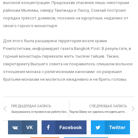
высокой концентрации. Предсказав спасение лишь некоторым
районам Мьянмы, северу Таиланда и Лаосу, Сомчай построил
порядка трёхсот домиков, похожих на курортные, недалеко от
своего горного монастыря.
Для этого была расширена территория возле храма
Ромпотитхам, информирует газета Bangkok Post. В результате, в
горный монастырь переехали жить тысячи тайцев. Также,
секретариату Высшего совета не понравилось слишком вольное
отношение монаха с религиозными канонами: он разрешил
братьям-монахам не молиться ежедневно и не брить головы.
ПРЕДЫДУЩАЯ ЗАПИСЬ
СЛЕДУЮЩАЯ ЗАПИСЬ
Американец устроился на работу без чьего-либо согласия
Чарли Шину не удалось отсудить детей у жены-наркоманки
VK
Facebook
Twitter