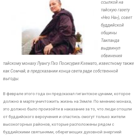
ссылкой на
тайскую газету
«Нео На»), совет
буддийской
общины
Таиланда
выдвинул
обвинения
тайскому монаху Луангу Пхо Посисурия Кхемато, известному также
как Сомчай, в предсказании конца света ради собственной
выгоды.
В феврале этого года он предсказал гигантское цунами, которое
должно в марте уничтожить жизнь на Земле. По мнению монаха,
это должно было произойти в наказание за то, что люди отошли
от буддийского вероучения и спастись смогут только жители
высокогорных районов, которые расположены рядом с
буддийскими святынями, оберегающих духовной энергией