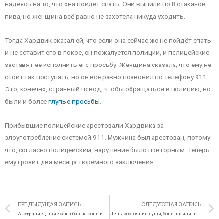
надеясь на то, что она пойдёт спать. Они выпили по 8 стаканов
пива, но женщина всё равно не захотела никуда уходить.
Тогда Хардвик сказал ей, что если она сейчас же не пойдёт спать
и не оставит его в покое, он пожалуется полиции, и полицейские
заставят её исполнить его просьбу. Женщина сказала, что ему не
стоит так поступать, но он всё равно позвонил по телефону 911.
Это, конечно, странный повод, чтобы обращаться в полицию, но
были и более
глупые просьбы
.
Прибывшие полицейские арестовали Хардвика за
злоупотребление системой 911. Мужчина был арестован, потому
что, согласно полицейским, нарушение было повторным. Теперь
ему грозит два месяца тюремного заключения.
ПРЕДЫДУЩАЯ ЗАПИСЬ
СЛЕДУЮЩАЯ ЗАПИСЬ
Австралиец приехал в бар на коне и почти без одежды
Лень: состояние души, болезнь или проклятие?