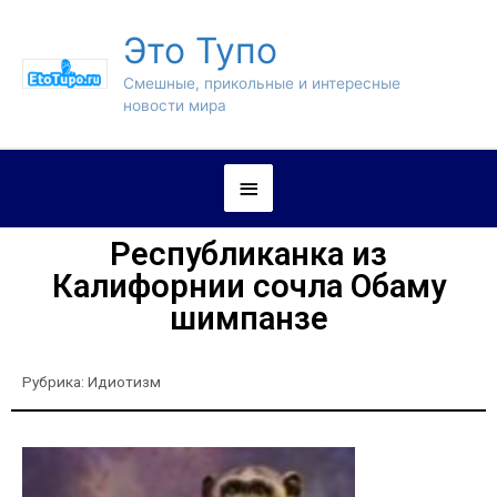
Это Тупо
Смешные, прикольные и интересные
новости мира
Республиканка из
Калифорнии сочла Обаму
шимпанзе
Рубрика:
Идиотизм