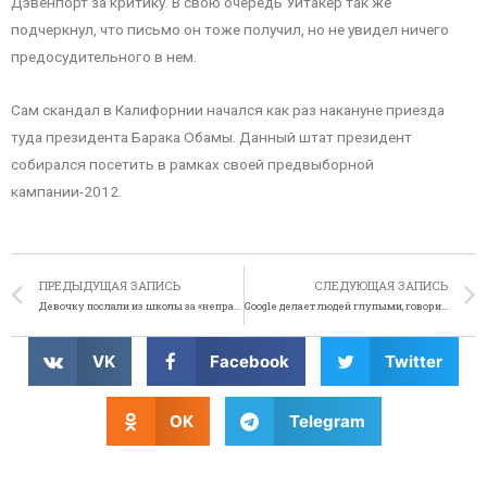
Дэвенпорт за критику. В свою очередь Уитакер так же
подчеркнул, что письмо он тоже получил, но не увидел ничего
предосудительного в нем.
Сам скандал в Калифорнии начался как раз накануне приезда
туда президента Барака Обамы. Данный штат президент
собирался посетить в рамках своей предвыборной
кампании-2012.
ПРЕДЫДУЩАЯ ЗАПИСЬ
СЛЕДУЮЩАЯ ЗАПИСЬ
Девочку послали из школы за «неправильный зелёный цвет»
Google делает людей глупыми, говорит американский автор
VK
Facebook
Twitter
OK
Telegram