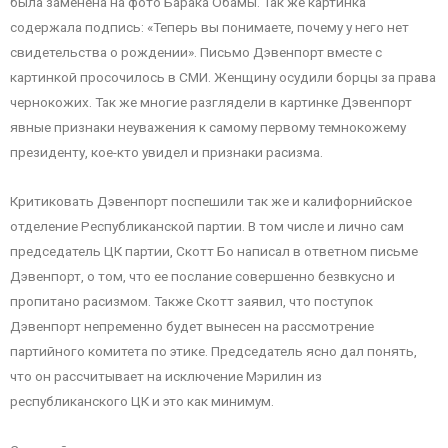
была заменена на фото Барака Обамы. Так же картинка
содержала подпись: «Теперь вы понимаете, почему у него нет
свидетельства о рождении». Письмо Дэвенпорт вместе с
картинкой просочилось в СМИ. Женщину осудили борцы за права
чернокожих. Так же многие разглядели в картинке Дэвенпорт
явные признаки неуважения к самому первому темнокожему
президенту, кое-кто увидел и признаки расизма.
Критиковать Дэвенпорт поспешили так же и калифорнийское
отделение Республиканской партии. В том числе и лично сам
председатель ЦК партии, Скотт Бо написал в ответном письме
Дэвенпорт, о том, что ее послание совершенно безвкусно и
пропитано расизмом. Также Скотт заявил, что поступок
Дэвенпорт непременно будет вынесен на рассмотрение
партийного комитета по этике. Председатель ясно дал понять,
что он рассчитывает на исключение Мэрилин из
республиканского ЦК и это как минимум.