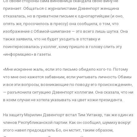
Со своей стороны сама виновница скандала свою вину не
признает. Общаться с журналистами Дэвенпорт женщина
отказалась, но в приватном письме к однопартийцам (и оно,
опять же, просочилось в прессу) она сообщила, о том, что
изображение с Обамой-шимпанзе — это всего лишь шутка. Она
также заявила, что не будет уходить в отставку и
поинтересовалась у коллег, кому пришло в голову слить эту
«информацию» в газеты.
«Мне искренне жаль, если это письмо обидело кого-то. Потому
что мне оно кажется забавным, если учитывать личность Обамы
и все эти вопросы, возникающие по поводу его происхождения»,
— разъяснила ситуацию Дэвенпорт коллегам. Она сказала, что ни
в коем случае не хотела указывать на цвет кожи президента.
На защиту Мэрилин Дэвенпорт встал Тим Уитакер, так же один из
членов Республиканской партии. Как он сообщил, шумиху вокруг
этого навел председатель Бо, он мстит, таким образом,