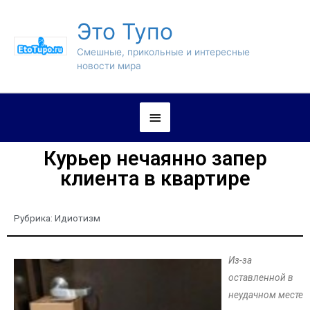
Это Тупо
Смешные, прикольные и интересные
новости мира
Курьер нечаянно запер
клиента в квартире
Рубрика:
Идиотизм
Из-за
оставленной в
неудачном месте