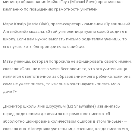
министр образования Майкл Гоув (Michael Gove) организовал
кампанию по повышению грамотности учителей.
Мэри Клэйр (Marie Clair), пресс-секретарь кампании «Правильный
Английский» сказала: «Этой учительнице нужно самой ходить в
школу. Если вам нужно выслать письмо родителям ученицы, то
его нужно хотя бы проверить на ошибки».
Мать ученицы, которая попросила не афишировать своего имени,
сказала: «Больше всего меня беспокоит то, что эта учительница
является ответственной за образование моего ребёнка. Если она
сама не умеет писать, то как она может научить писать мою
дочь?»
Директор школы Лиз Шоухульм (Liz Shawhulme) извинилась
перед родителями девочки за неграмотное письмо. «Я
абсолютно шокирована количеством ошибок в этом письме» —
сказала она. «Наверняка учительница спешила, когда писала его,