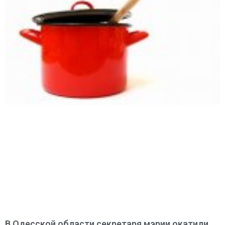
В Одесской области секретаря мэрии окатили