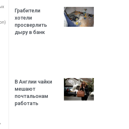
ых
Грабители
хотели
on)
просверлить
дыру в банк
В Англии чайки
мешают
почтальонам
работать
ь