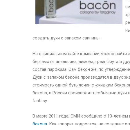
ве
тр
ре
ны
создать духи с запахом свинины.
На официальном сайте компании можно найти з
бергамота, апельсина, лимона, грейпфрута и др
состав парфюма. Сам бекон же, по утверждению
Духи с запахом бекона производятся в двух экз
стоимость одной бутылочки с «жидким беконом
бекона, в России производят необычные духи на 
fantasy.
В марте 2011 года, СМИ сообщило о 13-летнем
бекона
. Как говорит подросток, на создание э