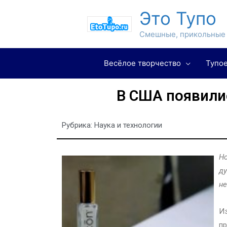
Это Тупо
Смешные, прикольные 
Весёлое творчество
Тупое
В США появилис
Рубрика:
Наука и технологии
Но
ду
не
Из
пр