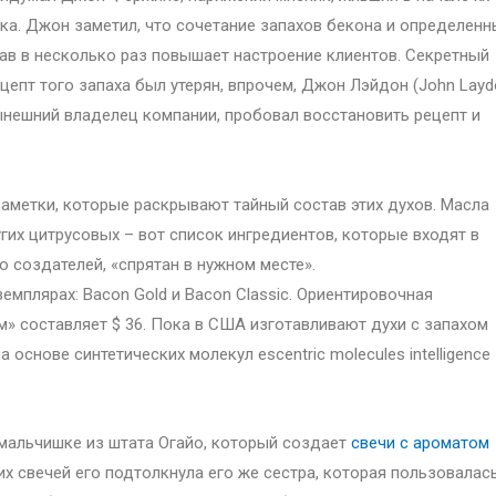
ка. Джон заметил, что сочетание запахов бекона и определенн
ав в несколько раз повышает настроение клиентов. Секретный
цепт того запаха был утерян, впрочем, Джон Лэйдон (John Layd
нешний владелец компании, пробовал восстановить рецепт и
аметки, которые раскрывают тайный состав этих духов. Масла
угих цитрусовых – вот список ингредиентов, которые входят в
 создателей, «спрятан в нужном месте».
емплярах: Bacon Gold и Bacon Classic. Ориентировочная
» составляет $ 36. Пока в США изготавливают духи с запахом
основе синтетических молекул escentric molecules intelligence
 мальчишке из штата Огайо, который создает
свечи с ароматом
тих свечей его подтолкнула его же сестра, которая пользовалас