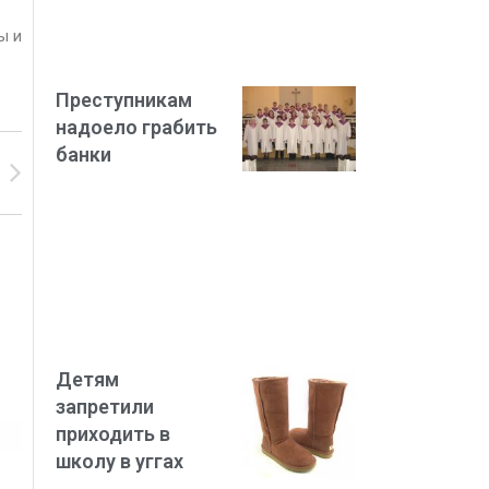
ы и
Преступникам
надоело грабить
банки
Детям
запретили
приходить в
школу в уггах