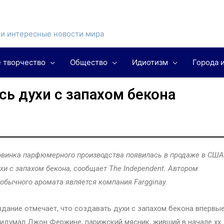
и интересные новости мира
 творчество
Общество
Идиотизм
Города 
ь духи с запахом бекона
винка парфюмерного производства появилась в продаже в США
хи с запахом бекона, сообщает The Independent. Автором
обычного аромата является компания Fargginay.
дание отмечает, что создавать духи с запахом бекона впервы
идумал Джон Фержине, парижский мясник, живший в начале xx