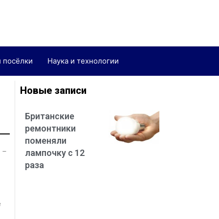
и посёлки
Наука и технологии
Новые записи
Британские
ремонтники
поменяли
 –
лампочку с 12
раза
е