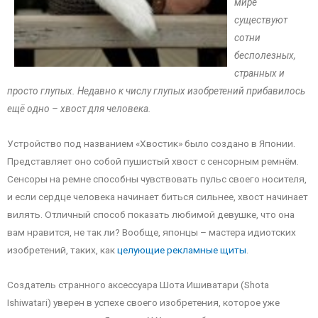
мире
существуют
сотни
бесполезных,
странных и
просто глупых. Недавно к числу глупых изобретений прибавилось
ещё одно – хвост для человека.
Устройство под названием «Хвостик» было создано в Японии.
Представляет оно собой пушистый хвост с сенсорным ремнём.
Сенсоры на ремне способны чувствовать пульс своего носителя,
и если сердце человека начинает биться сильнее, хвост начинает
вилять. Отличный способ показать любимой девушке, что она
вам нравится, не так ли? Вообще, японцы – мастера идиотских
изобретений, таких, как
целующие рекламные щиты
.
Создатель странного аксессуара Шота Ишиватари (Shota
Ishiwatari) уверен в успехе своего изобретения, которое уже