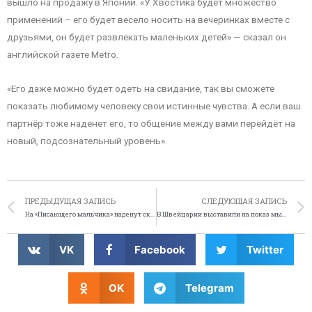
вышло на продажу в Японии. «У Хвостика будет множество
применений – его будет весело носить на вечеринках вместе с
друзьями, он будет развлекать маленьких детей» — сказал он
английской газете Metro.
«Его даже можно будет одеть на свидание, так вы сможете
показать любимому человеку свои истинные чувства. А если ваш
партнёр тоже наденет его, то общение между вами перейдёт на
новый, подсознательный уровень».
ПРЕДЫДУЩАЯ ЗАПИСЬ
СЛЕДУЮЩАЯ ЗАПИСЬ
На «Писающего мальчика» наденут скафандр
В Швейцарии выставили на показ мыло из жира Берлускони
VK
Facebook
Twitter
OK
Telegram