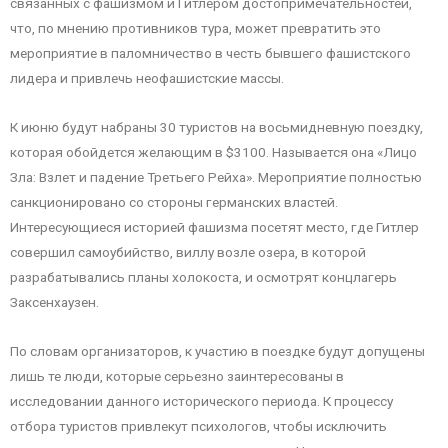
связанных с фашизмом и Гитлером достопримечательностей,
что, по мнению противников тура, может превратить это
мероприятие в паломничество в честь бывшего фашистского
лидера и привлечь неофашистские массы.
К июню будут набраны 30 туристов на восьмидневную поездку,
которая обойдется желающим в $3100. Называется она «Лицо
Зла: Взлет и падение Третьего Рейха». Мероприятие полностью
санкционировано со стороны германских властей.
Интересующиеся историей фашизма посетят место, где Гитлер
совершил самоубийство, виллу возле озера, в которой
разрабатывались планы холокоста, и осмотрят концлагерь
Заксенхаузен.
По словам организаторов, к участию в поездке будут допущены
лишь те люди, которые серьезно заинтересованы в
исследовании данного исторического периода. К процессу
отбора туристов привлекут психологов, чтобы исключить