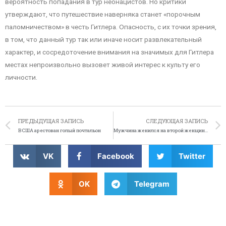
вероятность попадания в тур неонацистов. Но критики
утверждают, что путешествие наверняка станет «порочным
паломничеством» в честь Гитлера. Опасность, с их точки зрения,
в том, что данный тур так или иначе носит развлекательный
характер, и сосредоточение внимания на значимых для Гитлера
местах непроизвольно вызовет живой интерес к культу его
личности.
ПРЕДЫДУЩАЯ ЗАПИСЬ
СЛЕДУЮЩАЯ ЗАПИСЬ
В США арестован голый почтальон
Мужчина женился на второй женщине, не разводясь с первой
VK
Facebook
Twitter
OK
Telegram