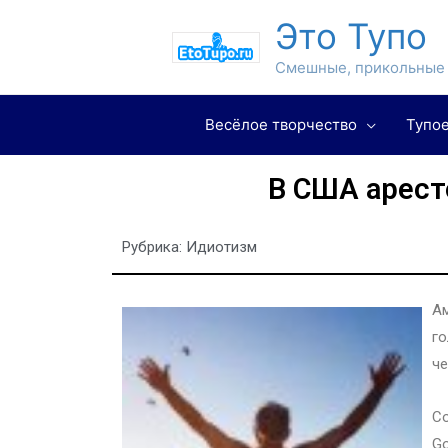
Это Тупо
Смешные, прикольные 
Весёлое творчество
Тупое
В США арест
Рубрика:
Идиотизм
Ам
го
че
Со
Go