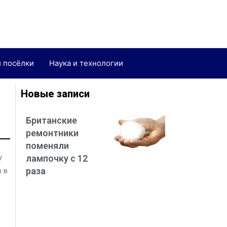
и посёлки
Наука и технологии
Новые записи
Британские
ремонтники
поменяли
у
лампочку с 12
раза
в в