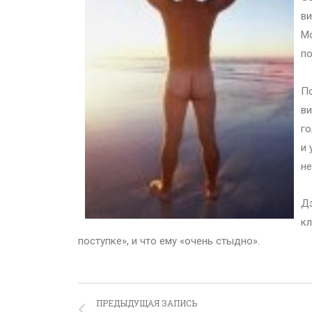
ви
Мо
по
По
ви
го
и 
не
Дэ
кл
поступке», и что ему «очень стыдно».
ПРЕДЫДУЩАЯ ЗАПИСЬ