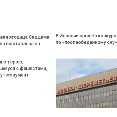
В Испании прошёл конкурс
вая ягодица Саддама
по «послеобеденному сну
на выставлена на
дю-герою,
емуся с фашистами,
ут монумент