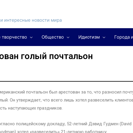
и интересные новости мира
 творчество
Общество
Идиотизм
Города 
ован голый почтальон
ериканский почтальон был арестован за то, что разносил почт
лый. Он утверждает, что всего лишь хотел развеселить клиенто
сть наступающих праздников.
гласно полицейскому докладу, 52-летний Дэвид Гудмен (David
odman) хотел «развеселить» 21-летнюю работницу