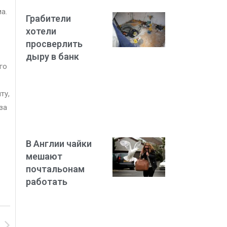
а.
Грабители
хотели
просверлить
дыру в банк
го
ту,
за
В Англии чайки
мешают
почтальонам
работать