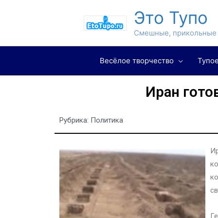
Это Тупо
Смешные, прикольные 
Весёлое творчество
Тупое
Иран гото
Рубрика:
Политика
Ир
к
ко
св
Ге