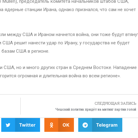
 Mullen), председатель комитета начальников штабов США,
на ядерные станции Ирана, однако признался, что сам не хочет
сли между США и Ираном начнется война, они тоже будут втяну
и США решит нанести удар по Ирану, у государства не будет
 базам США в регионе.
и США, но и много других стран в Среднем Востоке. Нападение
горится огромная и длительная война во всем регионе».
СЛЕДУЮЩАЯ ЗАПИСЬ
Чешский политик придёт на митинг партии голой
Twitter
OK
Telegram