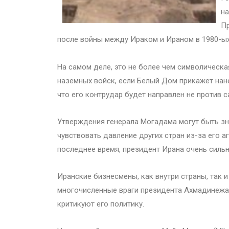
на
Пр
после войны между Ираком и Ираном в 1980-ых 
На самом деле, это не более чем символическа
наземных войск, если Белый Дом прикажет нан
что его контрудар будет направлен не против с
Утверждения генерала Могадама могут быть зн
чувствовать давление других стран из-за его 
последнее время, президент Ирана очень силь
Иранские бизнесмены, как внутри страны, так и
многочисленные враги президента Ахмадинежад
критикуют его политику.