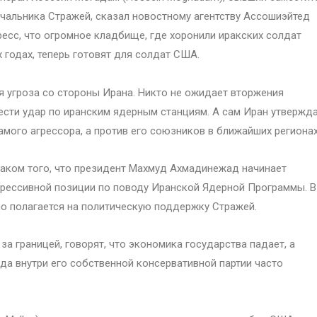
чальника Стражей, сказал новостному агентству Ассошиэйтед
есс, что огромное кладбище, где хоронили иракских солдат
годах, теперь готовят для солдат США.
я угроза со стороны Ирана. Никто не ожидает вторжения
ести удар по иранским ядерным станциям. А сам Иран утвержда
амого агрессора, а против его союзников в ближайших регионах
аком того, что президент Махмуд Ахмадинежад начинает
агрессивной позиции по поводу Иранской Ядерной Программы. В
но полагается на политическую поддержку Стражей.
 за границей, говорят, что экономика государства падает, а
а внутри его собственной консервативной партии часто