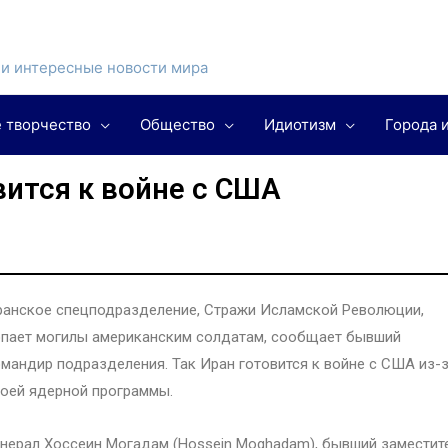
и интересные новости мира
 творчество
Общество
Идиотизм
Города 
вится к войне с США
анское спецподразделение, Стражи Исламской Революции,
опает могилы американским солдатам, сообщает бывший
мандир подразделения. Так Иран готовится к войне с США из-
оей ядерной программы.
нерал Хоссеин Могадам (Hossein Moghadam), бывший заместит