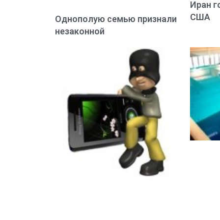
Иран г
США
Однополую семью признали
незаконной