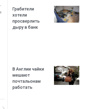
-
Грабители
в
хотели
просверлить
дыру в банк
В Англии чайки
мешают
почтальонам
работать