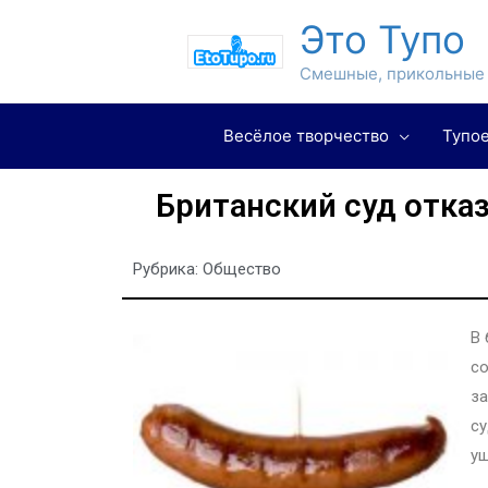
Это Тупо
Смешные, прикольные 
Весёлое творчество
Тупое
Британский суд отказ
Рубрика:
Общество
В 
со
за
су
ущ