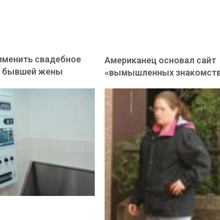
именить свадебное
Американец основал сайт
е бывшей жены
«вымышленных знакомст