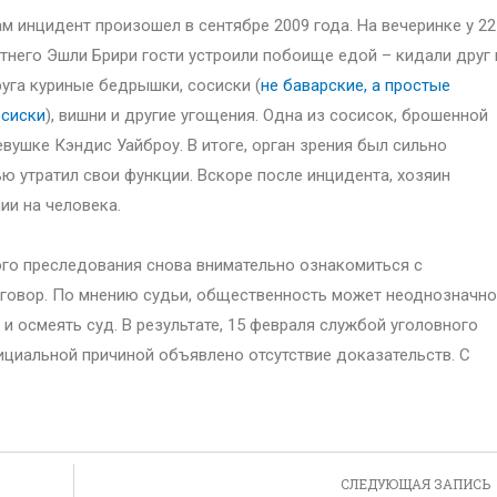
м инцидент произошел в сентябре 2009 года. На вечеринке у 22
тнего Эшли Брири гости устроили побоище едой – кидали друг 
уга куриные бедрышки, сосиски (
не баварские, а простые
осиски
), вишни и другие угощения. Одна из сосисок, брошенной
евушке Кэндис Уайброу. В итоге, орган зрения был сильно
ю утратил свои функции. Вскоре после инцидента, хозяин
ии на человека.
го преследования снова внимательно ознакомиться с
риговор. По мнению судьи, общественность может неоднозначно
и осмеять суд. В результате, 15 февраля службой уголовного
циальной причиной объявлено отсутствие доказательств. С
СЛЕДУЮЩАЯ ЗАПИСЬ