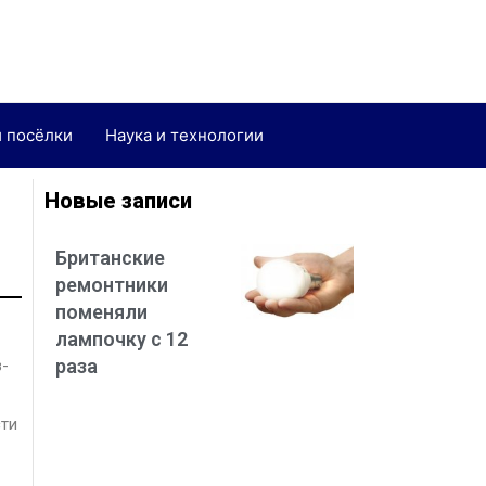
и посёлки
Наука и технологии
Новые записи
Британские
ремонтники
поменяли
лампочку с 12
раза
з-
сти