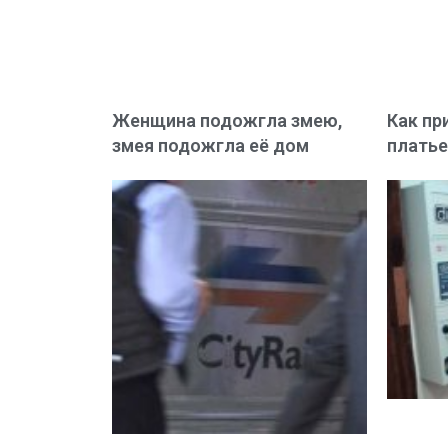
Женщина подожгла змею,
Как пр
змея подожгла её дом
плать