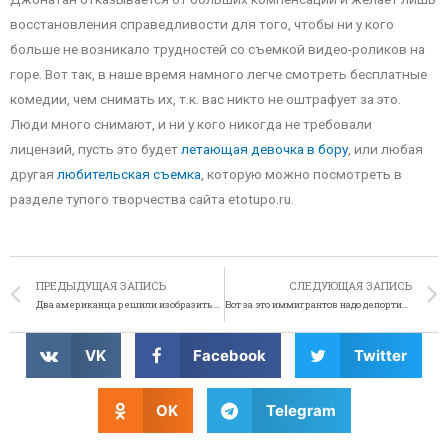
восстановления справедливости для того, чтобы ни у кого
больше не возникало трудностей со съемкой видео-роликов на
горе. Вот так, в наше время намного легче смотреть бесплатные
комедии, чем снимать их, т.к. вас никто не оштрафует за это.
Люди много снимают, и ни у кого никогда не требовали
лицензий, пусть это будет
летающая девочка в бору
, или любая
другая
любительская съемка
, которую можно посмотреть в
разделе тупого творчества сайта etotupo.ru.
ПРЕДЫДУЩАЯ ЗАПИСЬ
СЛЕДУЮЩАЯ ЗАПИСЬ
Два американца решили изобразить арестантов
Вот за это иммигрантов надо депортировать
VK
Facebook
Twitter
OK
Telegram