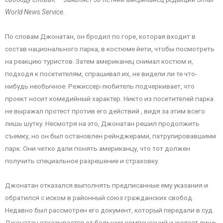
World News Service.
По словам Джонатан, он бродил по горе, которая входит в
состав национального парка, в костюме йети, чтобы посмотреть
на реакцию туристов. Затем американец снимал костюм и,
подходя к посетителям, спрашивал их, не видели ли те что-
нибудь необычное. Режиссер-любитель подчеркивает, что
проект носит комедийный характер. Никто из посетителей парка
не выражал протест против его действий , видя за этим всего
лишь шутку. Несмотря на это, Джонатан решил продолжить
съемку, но он был остановлен рейнджерами, патрулировавшими
парк. Они четко дали понять американцу, что тот должен
получить специальное разрешение и страховку.
Джонатан отказался выполнять предписанные ему указания и
обратился с иском в районный союз гражданских свобод.
Недавно был рассмотрен его документ, который передали в суд.
Джонатан отказывается от больших компенсаций и желает лишь