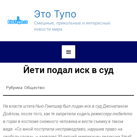
Это Тупо
Смешные, прикольные и интересные
новости мира
Йети подал иск в суд
Рубрика:
Общество
На власти штата Нью-Гэмпшир был подан иск в суд Джонатаном
Дойлом, после того, как те запретили ходить режиссеру-любителю
в горах в костюме снежного человека и вести съемку в таком
виде. «Со мной поступили несправедливо, нарушив право на
свободу слова», — заявляет 30-летний американец редакции Small