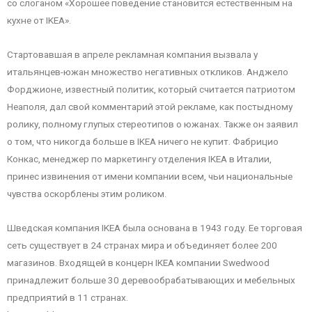
со слоганом «Хорошее поведение становится естественным на
кухне от IKEA».
Стартовавшая в апреле рекламная компания вызвала у
итальянцев-южан множество негативных откликов. Анджело
Форджионе, известный политик, который считается патриотом
Неаполя, дал свой комментарий этой рекламе, как постыдному
ролику, полному глупых стереотипов о южанах. Также он заявил
о том, что никогда больше в IKEA ничего не купит. Фабрицио
Конкас, менеджер по маркетингу отделения IKEA в Италии,
принес извинения от имени компании всем, чьи национальные
чувства оскорблены этим роликом.
Шведская компания IKEA была основана в 1943 году. Ее торговая
сеть существует в 24 странах мира и объединяет более 200
магазинов. Входящей в концерн IKEA компании Swedwood
принадлежит больше 30 деревообрабатывающих и мебельных
предприятий в 11 странах.