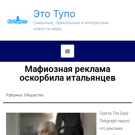
Это Тупо
Смешные, прикольные и интересные
новости мира
Мафиозная реклама
оскорбила итальянцев
Рубрика:
Общество
Газета The Daily
Telegraph пишет,
что реклама