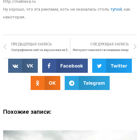
http://mebleva.ru
Ну хорошо, что эта реклама, хоть не оказалась столь
тупой
, как
некоторая…
ПРЕДЫДУЩАЯ ЗАПИСЬ
СЛЕДУЮЩАЯ ЗАПИСЬ
Оштрафовали сайт за нарушения на $11 млн., да сайт не тот
Интернет заменяет женщинам пищу
VK
Facebook
Twitter
OK
Telegram
Похожие записи: