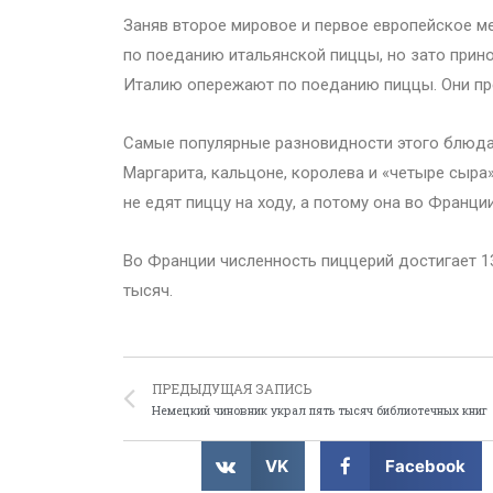
Заняв второе мировое и первое европейское ме
по поеданию итальянской пиццы, но зато при
Италию опережают по поеданию пиццы. Они пре
Самые популярные разновидности этого блюда
Маргарита, кальцоне, королева и «четыре сыра
не едят пиццу на ходу, а потому она во Франци
Во Франции численность пиццерий достигает 1
тысяч.
ПРЕДЫДУЩАЯ ЗАПИСЬ
Немецкий чиновник украл пять тысяч библиотечных книг
VK
Facebook