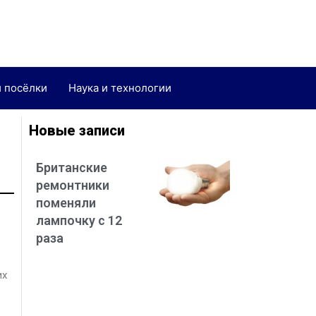
и посёлки
Наука и технологии
Новые записи
Британские
ремонтники
поменяли
лампочку с 12
раза
их