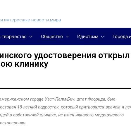
и интересные новости мира
 творчество
Общество
Идиотизм
Города 
инского удостоверения открыл
вою клинику
американском городе Уэст-Палм-Бич, штат Флорида, был
естован 18-летний подросток, который притворялся врачом и ле
дей в собственной клинике, не имея никакого медицинского
остоверения.