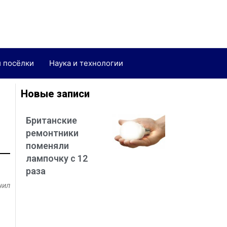
и посёлки
Наука и технологии
Новые записи
Британские
ремонтники
поменяли
лампочку с 12
раза
чил