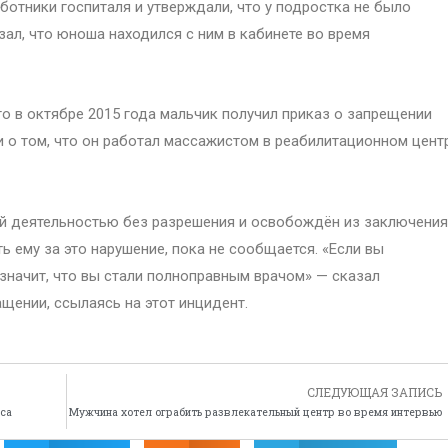
аботники госпиталя и утверждали, что у подростка не было
зал, что юноша находился с ним в кабинете во время
о в октябре 2015 года мальчик получил приказ о запрещении
и о том, что он работал массажистом в реабилитационном центр
ой деятельностью без разрешения и освобождён из заключения
ть ему за это нарушение, пока не сообщается. «Если вы
 значит, что вы стали полноправным врачом» — сказал
щении, ссылаясь на этот инцидент.
СЛЕДУЮЩАЯ ЗАПИСЬ
кса
Мужчина хотел ограбить развлекательный центр во время интервью