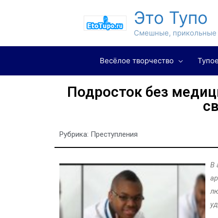
Это Тупо
Смешные, прикольные 
Весёлое творчество
Тупое
Подросток без медиц
с
Рубрика:
Преступления
В 
ар
лю
уд