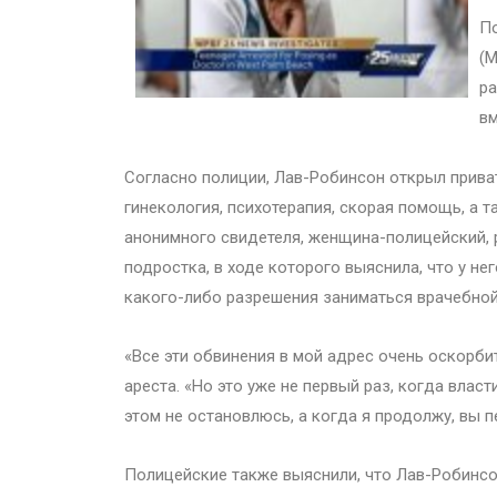
По
(M
ра
вм
Согласно полиции, Лав-Робинсон открыл приватн
гинекология, психотерапия, скорая помощь, а 
анонимного свидетеля, женщина-полицейский, 
подростка, в ходе которого выяснила, что у н
какого-либо разрешения заниматься врачебной
«Все эти обвинения в мой адрес очень оскорб
ареста. «Но это уже не первый раз, когда власт
этом не остановлюсь, а когда я продолжу, вы п
Полицейские также выяснили, что Лав-Робинс