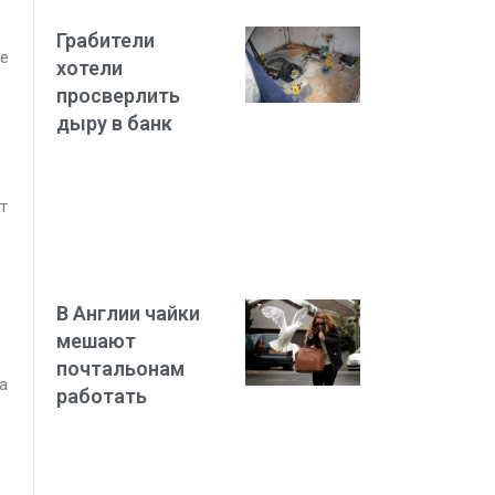
Грабители
ле
хотели
просверлить
.
дыру в банк
т
В Англии чайки
мешают
почтальонам
а
работать