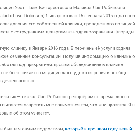
лиция Уэст-Палм-Бич арестовала Малакая Лав-Робинсона
alachi Love-Robinson) был арестован 16 февраля 2016 года пос
сследования его собственной клиники, проведенного полицией
есте с сотрудниками департамента здравоохранения Флориды
ую клинику в Январе 2016 года. В перечень её услуг входила
также семейные консультации. Получив информацию о клинике о
работая под прикрытием, прошла обследование в клинике
его не было никакого медицинского удостоверения и вообще
 деятельностью.
ительны» — сказал Лав-Робинсон репортёрам во время своего
и пытаются запретить мне заниматься тем, что мне нравится. Я н
ервые об этом узнаете».
он был тем самым подростком,
который в прошлом году целый