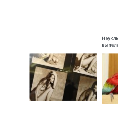
Неукл
выпали