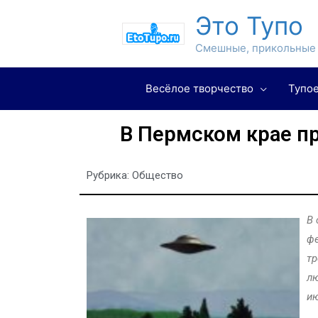
Это Тупо
Смешные, прикольные 
Весёлое творчество
Тупое
В Пермском крае п
Рубрика:
Общество
В 
фе
тр
лю
ию