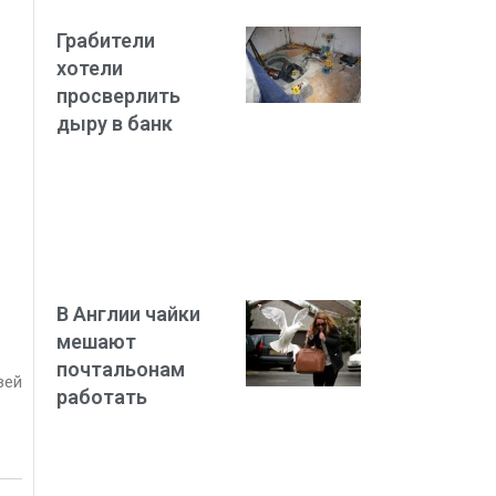
Грабители
хотели
просверлить
дыру в банк
В Англии чайки
мешают
почтальонам
зей
работать