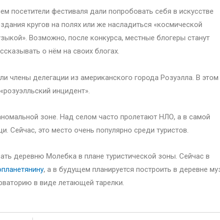
ем посетители фестиваля дали попробовать себя в искусстве
здания кругов на полях или же насладиться «космической
зыкой». Возможно, после конкурса, местные блогеры станут
ссказывать о нём на своих блогах.
 члены делегации из американского города Розуэлла. В этом
«розуэлльский инцидент».
аномальной зоне. Над селом часто пролетают НЛО, а в самой
и. Сейчас, это место очень популярно среди туристов.
ать деревню Молебка в плане туристической зоны. Сейчас в
опланетянину
, а в будущем планируется построить в деревне му
рваторию в виде летающей тарелки.