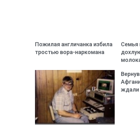
Пожилая англичанка избила
Семья 
тростью вора-наркомана
дохлую
молок
Вернув
Афгани
ждали