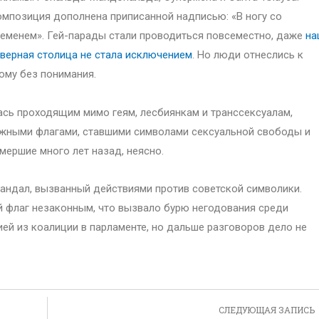
мпозиция дополнена приписанной надписью: «В ногу со
еменем». Гей-парады стали проводиться повсеместно, даже
на
верная столица не стала исключением
. Но люди отнеслись к
ому без понимания.
сь проходящим мимо геям, лесбиянкам и транссексуалам,
жными флагами, ставшими символами сексуальной свободы и
мершие много лет назад, неясно.
кандал, вызванный действиями против советской символики.
 флаг незаконным, что вызвало бурю негодования среди
ией из коалиции в парламенте, но дальше разговоров дело не
СЛЕДУЮЩАЯ ЗАПИСЬ