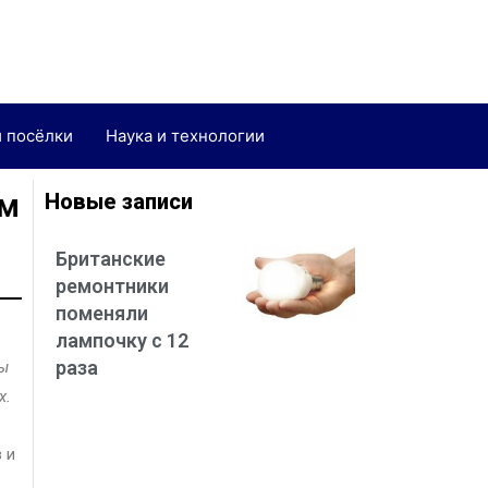
и посёлки
Наука и технологии
ям
Новые записи
Британские
ремонтники
поменяли
лампочку с 12
раза
ды
х.
 и