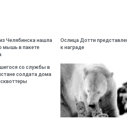
из Челябинска нашла
Ослица Дотти представле
 мышь в пакете
к награде
а
шегося со службы в
стане солдата дома
 сквоттеры