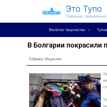
Это Тупо
Смешные, прикольные 
Весёлое творчество
Тупое
В Болгарии покрасили
Рубрика:
Общество
Пе
ва
сл
Те
ре