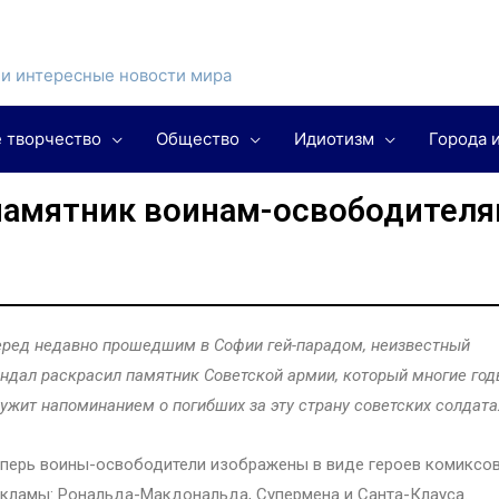
и интересные новости мира
 творчество
Общество
Идиотизм
Города 
 памятник воинам-освободител
ред недавно прошедшим в Софии гей-парадом, неизвестный
ндал раскрасил памятник Советской армии, который многие го
ужит напоминанием о погибших за эту страну советских солдата
перь воины-освободители изображены в виде героев комиксов
кламы: Рональда-Макдональда, Супермена и Санта-Клауса.