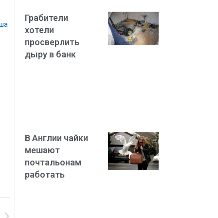
Грабители
ша
хотели
просверлить
дыру в банк
В Англии чайки
мешают
почтальонам
работать