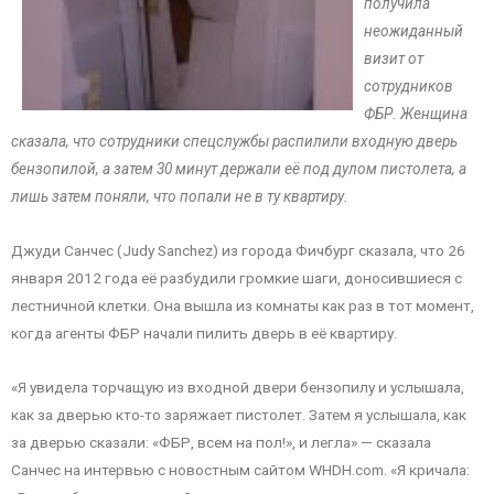
получила
неожиданный
визит от
сотрудников
ФБР. Женщина
сказала, что сотрудники спецслужбы распилили входную дверь
бензопилой, а затем 30 минут держали её под дулом пистолета, а
лишь затем поняли, что попали не в ту квартиру.
Джуди Санчес (Judy Sanchez) из города Фичбург сказала, что 26
января 2012 года её разбудили громкие шаги, доносившиеся с
лестничной клетки. Она вышла из комнаты как раз в тот момент,
когда агенты ФБР начали пилить дверь в её квартиру.
«Я увидела торчащую из входной двери бензопилу и услышала,
как за дверью кто-то заряжает пистолет. Затем я услышала, как
за дверью сказали: «ФБР, всем на пол!», и легла» — сказала
Санчес на интервью с новостным сайтом WHDH.com. «Я кричала: