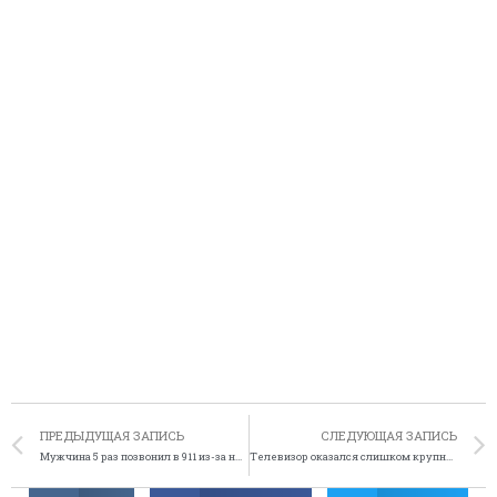
ПРЕДЫДУЩАЯ ЗАПИСЬ
СЛЕДУЮЩАЯ ЗАПИСЬ
Мужчина 5 раз позвонил в 911 из-за неработающего телефона
Телевизор оказался слишком крупным для воров