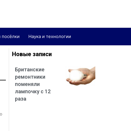
и посёлки
Наука и технологии
Новые записи
Британские
ремонтники
поменяли
лампочку с 12
раза
то