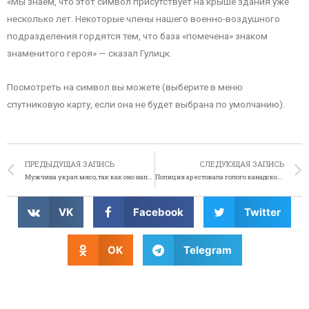
«Мы знаем, что этот символ присутствует на крыше здания уже
несколько лет. Некоторые члены нашего военно-воздушного
подразделения гордятся тем, что база «помечена» знаком
знаменитого героя» — сказал Гулицк.
Посмотреть на символ вы можете (выберите в меню
спутниковую карту, если она не будет выбрана по умолчанию).
ПРЕДЫДУЩАЯ ЗАПИСЬ
СЛЕДУЮЩАЯ ЗАПИСЬ
Мужчина украл мясо, так как оно напомнило ему о смерти бабушки
Полиция арестовала голого канадского водителя
VK
Facebook
Twitter
OK
Telegram