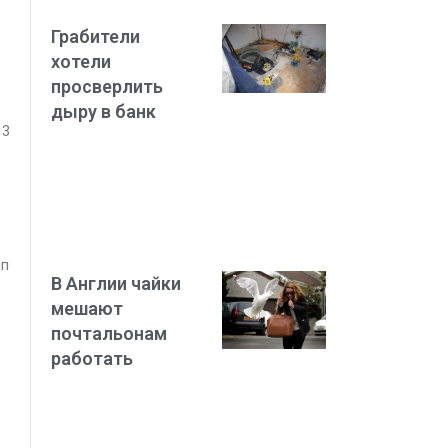
Грабители
хотели
просверлить
дыру в банк
13
еп
В Англии чайки
мешают
почтальонам
работать