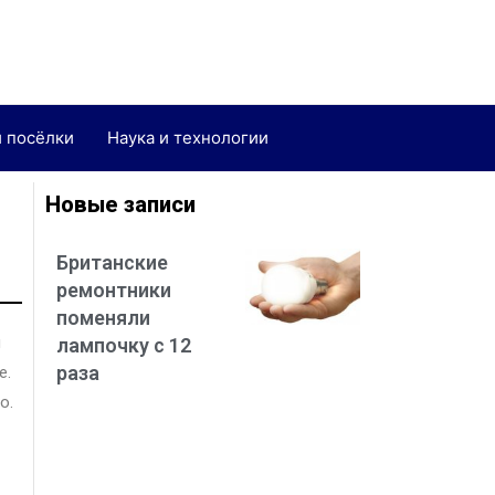
и посёлки
Наука и технологии
Новые записи
Британские
ремонтники
поменяли
и
лампочку с 12
раза
е.
о.