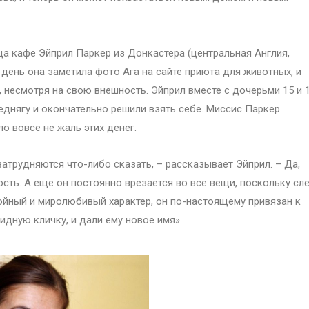
а кафе Эйприл Паркер из Донкастера (центральная Англия,
день она заметила фото Ага на сайте приюта для животных, и
, несмотря на свою внешность. Эйприл вместе с дочерьми 15 и 
беднягу и окончательно решили взять себе. Миссис Паркер
ло вовсе не жаль этих денег.
атрудняются что-либо сказать, – рассказывает Эйприл. – Да,
ость. А еще он постоянно врезается во все вещи, поскольку сл
окойный и миролюбивый характер, он по-настоящему привязан к
идную кличку, и дали ему новое имя».