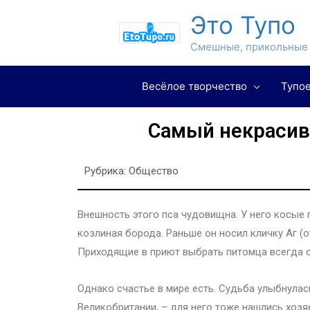
Это Тупо
Смешные, прикольные 
Весёлое творчество
Тупое
Самый некрасив
Рубрика:
Общество
Внешность этого пса чудовищна. У него косые 
козлиная борода. Раньше он носил кличку Аг (о
Приходящие в приют выбрать питомца всегда ст
Однако счастье в мире есть. Судьба улыбнула
Великобритании, – для него тоже нашлись хозя