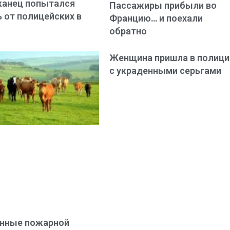
канец попытался
Пассажиры прибыли во
 от полицейских в
Францию… и поехали
обратно
Женщина пришла в полиц
с украденными серьгами
анные пожарной