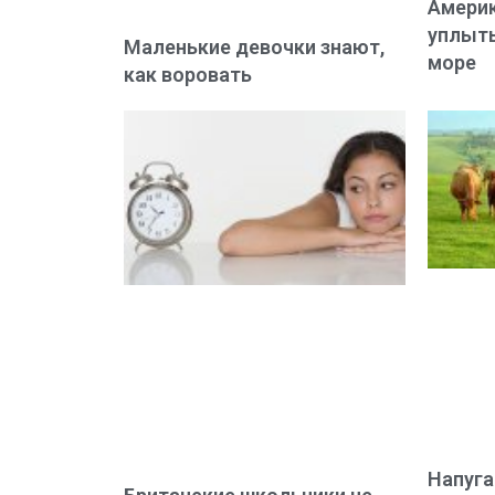
Амери
уплыть
Маленькие девочки знают,
море
как воровать
Напуг