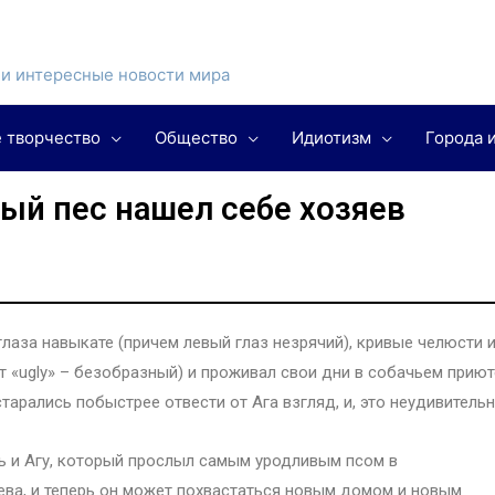
и интересные новости мира
 творчество
Общество
Идиотизм
Города 
ый пес нашел себе хозяев
глаза навыкате (причем левый глаз незрячий), кривые челюсти 
т «ugly» – безобразный) и проживал свои дни в собачьем приют
арались побыстрее отвести от Ага взгляд, и, это неудивительн
сь и Агу, который прослыл самым уродливым псом в
ева, и теперь он может похвастаться новым домом и новым