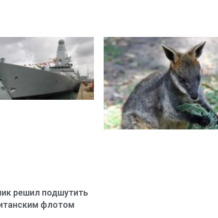
ик решил подшутить
итанским флотом