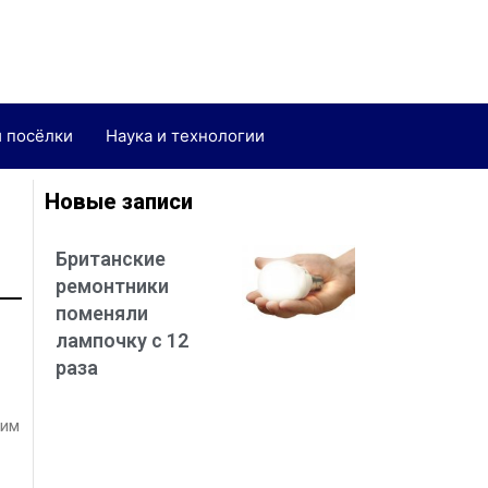
и посёлки
Наука и технологии
Новые записи
Британские
ремонтники
поменяли
лампочку с 12
раза
ким