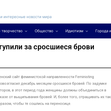
и интересные новости мира
 творчество
Общество
Идиотизм
Города 
упили за сросшиеся брови
нский сайт феминистской направленности Feministing
овозгласил декабрь месяцем сросшихся бровей. По задумке
торов, в этот период года женщины должны объединиться в
казе от выщипывания бровей. И, более того, отращивать их та
разом, чтобы те сошлись на переносице.