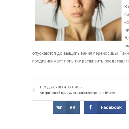
В 
пр
ко
ор
Ад
ок
опускаются до выщипывания переносицы. Также
предпринимает попытку расширить представлен
ПРЕДЫДУЩАЯ ЗАПИСЬ
Американкой придуман «алкотестер» для iPhone
VK
Facebook