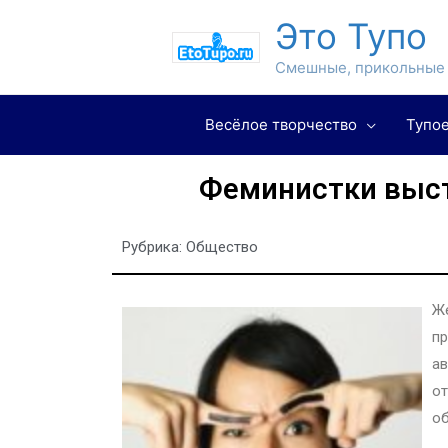
Это Тупо
Смешные, прикольные 
Весёлое творчество
Тупое
Феминистки выст
Рубрика:
Общество
Же
пр
ав
от
об