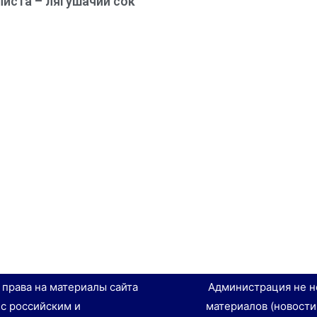
иста – лягушачий сок
е права на материалы сайта
Администрация не н
 с российским и
материалов (новости