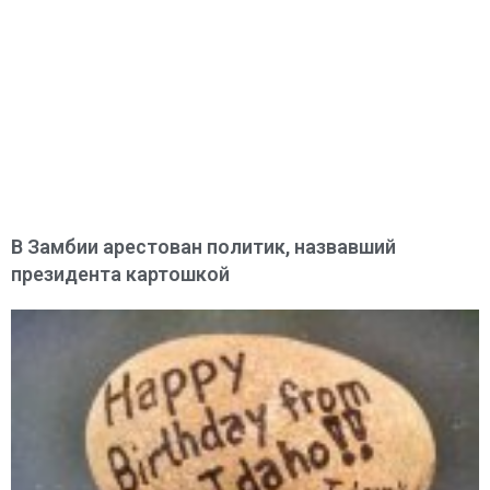
В Замбии арестован политик, назвавший
президента картошкой