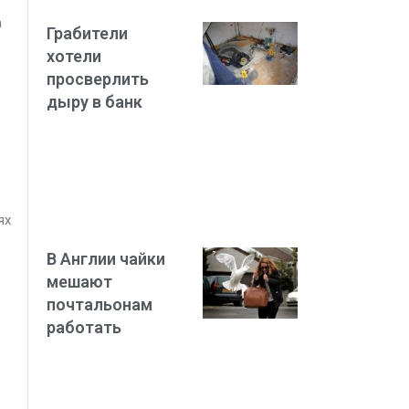
а
Грабители
хотели
просверлить
дыру в банк
ях
В Англии чайки
мешают
почтальонам
работать