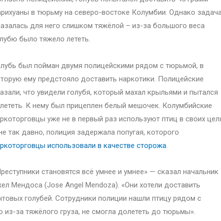
рихуаны в тюрьму на северо-востоке Колумбии. Однако задач
азалась для него слишком тяжёлой – из-за большого веса
лубю было тяжело лететь.
лубь был пойман двумя полицейскими рядом с тюрьмой, в
торую ему предстояло доставить наркотики. Полицейские
азали, что увидели голубя, который махал крыльями и пытался
лететь. К нему был прицеплен белый мешочек. Колумбийские
ркоторговцы уже не в первый раз используют птиц в своих цел
не так давно, полиция задержала попугая, которого
ркоторговцы использовали в качестве сторожа
.
реступники становятся всё умнее и умнее» — сказал начальник
ел Мендоса (Jose Angel Mendoza). «Они хотели доставить
чтовых голубей. Сотрудники полиции нашли птицу рядом с
 из-за тяжёлого груза, не смогла долететь до тюрьмы».