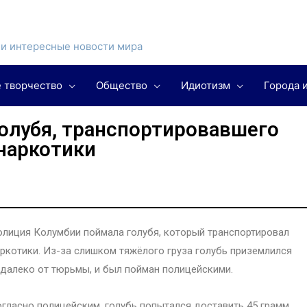
и интересные новости мира
 творчество
Общество
Идиотизм
Города 
олубя, транспортировавшего
наркотики
лиция Колумбии поймала голубя, который транспортировал
ркотики. Из-за слишком тяжёлого груза голубь приземлился
далеко от тюрьмы, и был пойман полицейскими.
гласно полицейским, голубь попытался доставить 45 грамм