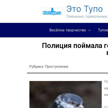
Это Тупо
Смешные, прикольные 
Весёлое творчество
Тупое
Полиция поймала г
Рубрика:
Преступления
По
на
не
Со