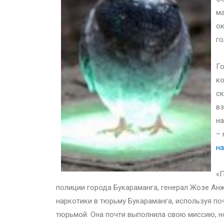
ма
ок
го
Го
ко
ск
вз
на
– 
на
«П
полиции города Букараманга, генерал Жозе Анж
наркотики в тюрьму Букараманга, используя по
тюрьмой. Она почти выполнила свою миссию, но