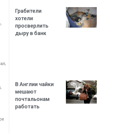
Грабители
хотели
,
просверлить
дыру в банк
ал,
В Англии чайки
,
мешают
почтальонам
работать
ре