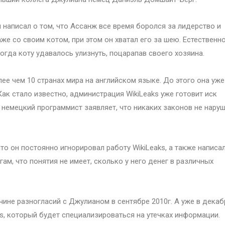
 написал о том, что Ассанж все время боролся за лидерство и
же со своим котом, при этом он хватал его за шею. Естественно
огда коту удавалось улизнуть, поцарапав своего хозяина.
ее чем 10 странах мира на английском языке. До этого она уже
ак стало известно, администрация WikiLeaks уже готовит иск
 немецкий программист заявляет, что никаких законов не наруш
что он постоянно игнорировал работу WikiLeaks, а также написал
м, что понятия не имеет, сколько у него денег в различных
чине разногласий с Джулианом в сентябре 2010г. А уже в декаб
s, который будет специализироваться на утечках информации.