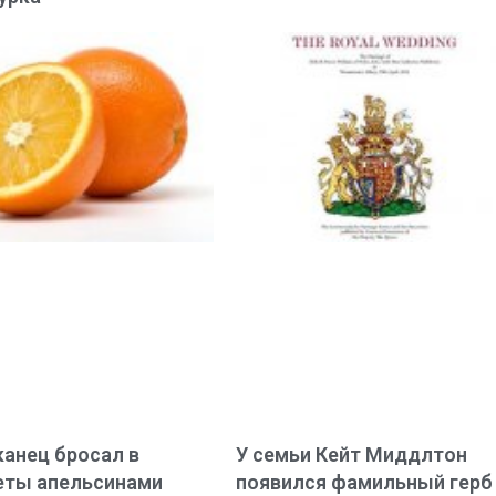
анец бросал в
У семьи Кейт Миддлтон
еты апельсинами
появился фамильный герб