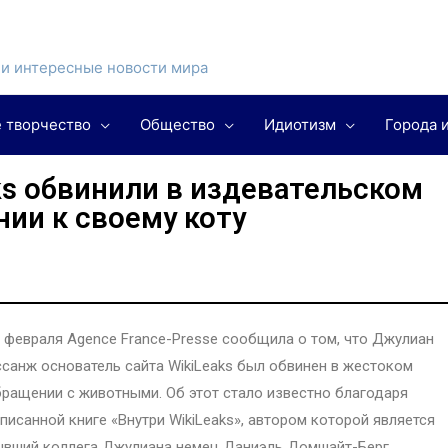
и интересные новости мира
 творчество
Общество
Идиотизм
Города 
ks обвинили в издевательском
ии к своему коту
 февраля Agence France-Presse сообщила о том, что Джулиан
санж основатель сайта WikiLeaks был обвинен в жестоком
ращении с животными. Об этот стало известно благодаря
писанной книге «Внутри WikiLeaks», автором которой является
вший коллега Джулиана немец Даниэль Домшайт-Берг.