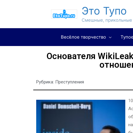
Это Тупо
Смешные, прикольные 
Весёлое творчество
Тупое
Основателя WikiLea
отношен
Рубрика:
Преступления
10
Ас
об
на
бы