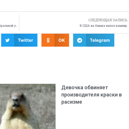
СЛЕДУЮЩАЯ ЗАПИСЬ
Француженка и ее голый любовник прогуливались по центральной улице
В США на бомжа напал вампир
Twitter
OK
Telegram
Девочка обвиняет
производителя краски в
расизме